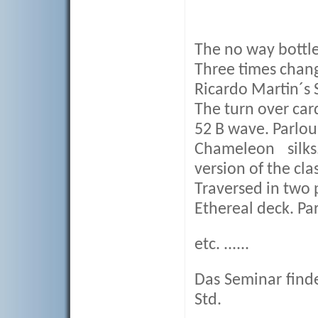
The no way bottle
Three times chang
Ricardo Martin´s 
The turn over car
52 B wave. Parlo
Chameleon silks.
version of the cla
Traversed in two 
Ethereal deck. Pa
etc. ......
Das Seminar finde
Std.